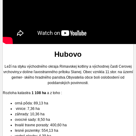
Hubovo
Leží na styku východného okraja Rimavskej kotliny a východnej časti Cerovej
vrchoviny,v doline ľavostranného prítoku Slanej. Obec vznikla 11.stor. na území
gemer- ského hradného panstva.Obyvatelia obce boli oslobodení od
poddanských povinnosti.
Rozloha katastra
1 108 ha
a z toho :
orná pôda: 89,13 ha
vinice: 7,36 ha
záhrady: 10,36 ha
ovocné sady: 8,50 ha
trvalé travne porasty: 400,60 ha
lesné pozemky: 554,13 ha
vodné plochy: 4,39 ha