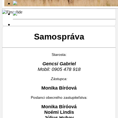
Samospráva
Starosta:
Gencsi Gabriel
Mobil:
0905 478 918
Zástupca:
Monika Bíróová
Poslanci obecného zastupiteľstva:
Monika Bíróová
Noémi Lindis
Július Hubay