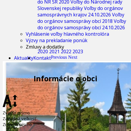
do NR SR 2020
Voľby do Národnej rady
Slovenskej republiky
Voľby do orgánov
samosprávnych krajov 24.10.2026
Voľby
do orgánov samosprávy obcí 2018
Voľby
do orgánov samosprávy obcí 24.10.2026
Vyhlásenie voľby hlavného kontrolóra
Výzvy na prekladanie ponúk
Zmluvy a dodatky
2020
2021
2022
2023
Aktuality
Kontakt
Previous
Next
Informácie o obci
Zväčšiť písmo
Základná veľkosť
Zmenšiť písmo