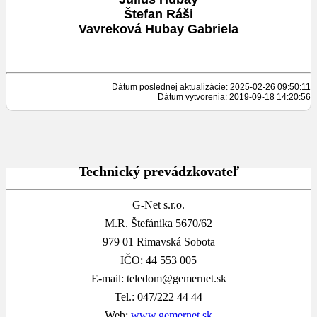
Štefan Ráši
Vavreková Hubay Gabriela
Dátum poslednej aktualizácie: 2025-02-26 09:50:11
Dátum vytvorenia: 2019-09-18 14:20:56
Technický prevádzkovateľ
G-Net s.r.o.
M.R. Štefánika 5670/62
979 01 Rimavská Sobota
IČO: 44 553 005
E-mail: teledom@gemernet.sk
Tel.: 047/222 44 44
Web:
www.gemernet.sk