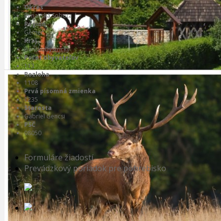
Okres
Rimavská Sobota
Región
Gemer
Kraj
Banskobystrický
Počet obyvateľov
113
Rozloha
1108
Prvá písomná zmienka
1235
Starosta
Gabriel Gencsi
PSČ
98050
Formuláre žiadostí
Prevádzkový poriadok pre pohrebisko