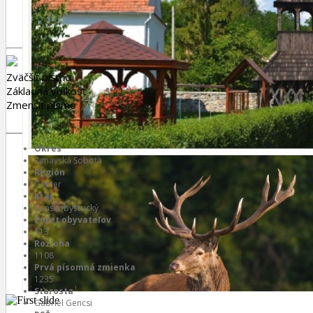
Zväčšiť písmo
Základná veľkosť
Zmenšiť písmo
Okres
Rimavská Sobota
Región
Gemer
Kraj
Banskobystrický
Počet obyvateľov
113
Rozloha
1108
Prvá písomná zmienka
1235
Starosta
Gabriel Gencsi