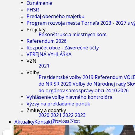
Oznámenie
PHSR
Predaj obecného majetku
Program rozvoja mesta Tornaľa 2023 - 2027 s 
Projekty
Rekonštrukcia miestnych kom.
Referendum 2026
Rozpočet obce - Záverečné účty
VEREJNÁ VYHLÁŠKA
VZN
2021
Voľby
Prezidentské voľby 2019
Referendum
VOĽ
do NR SR 2020
Voľby do Národnej rady Slo
do orgánov samosprávy obcí 24.10.2026
Vyhlásenie voľby hlavného kontrolóra
Výzvy na prekladanie ponúk
Zmluvy a dodatky
2020
2021
2022
2023
Aktuality
Kontakt
Previous
Next