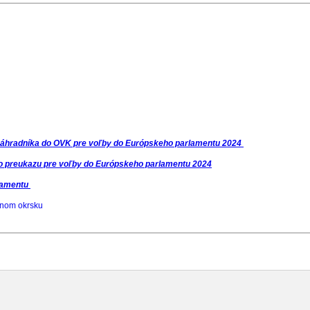
 náhradníka do OVK pre voľby do Európskeho parlamentu 2024
ho preukazu pre voľby do Európskeho parlamentu 2024
rlamentu
bnom okrsku