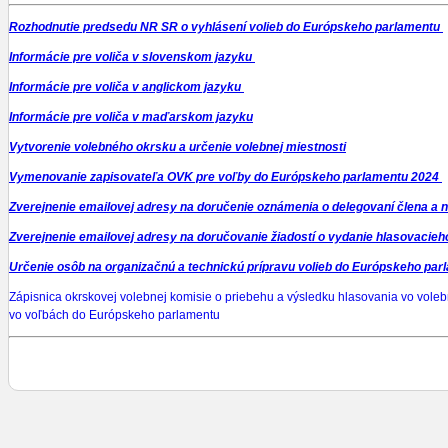
Rozhodnutie predsedu NR SR o vyhlásení volieb do Európskeho parlamentu
Informácie pre voliča v slovenskom jazyku
Informácie pre voliča v anglickom jazyku
Informácie pre voliča v maďarskom jazyku
Vytvorenie volebného okrsku a určenie volebnej miestnosti
Vymenovanie zapisovateľa OVK pre voľby do Európskeho parlamentu 2024
Zverejnenie emailovej adresy na doručenie oznámenia o delegovaní člena a
Zverejnenie emailovej adresy na doručovanie žiadostí o vydanie hlasovacie
Určenie osôb na organizačnú a technickú prípravu volieb do Európskeho pa
Zápisnica okrskovej volebnej komisie o priebehu a výsledku hlasovania vo vole
vo voľbách do Európskeho parlamentu