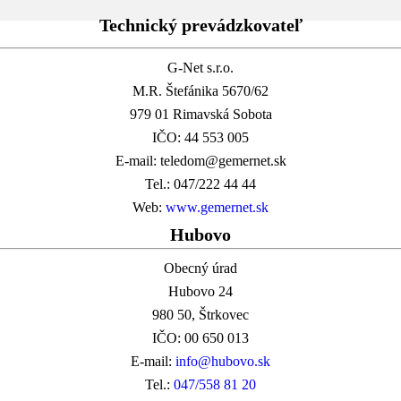
Technický prevádzkovateľ
G-Net s.r.o.
M.R. Štefánika 5670/62
979 01 Rimavská Sobota
IČO: 44 553 005
E-mail: teledom@gemernet.sk
Tel.: 047/222 44 44
Web:
www.gemernet.sk
Hubovo
Obecný úrad
Hubovo 24
980 50, Štrkovec
IČO: 00 650 013
E-mail:
info@hubovo.sk
Tel.:
047/558 81 20