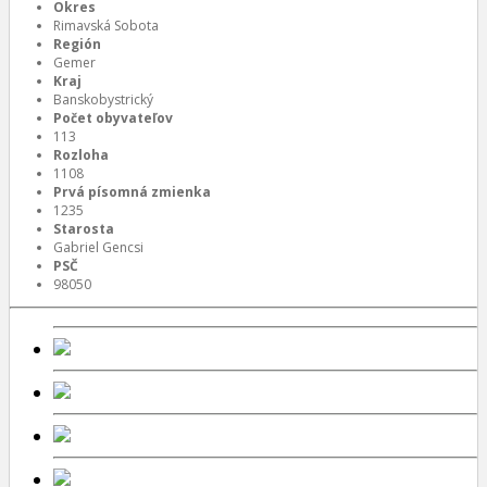
Okres
Rimavská Sobota
Región
Gemer
Kraj
Banskobystrický
Počet obyvateľov
113
Rozloha
1108
Prvá písomná zmienka
1235
Starosta
Gabriel Gencsi
PSČ
98050