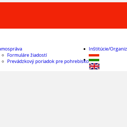
amospráva
Inštitúcie/Organiz
Formuláre žiadostí
Prevádzkový poriadok pre pohrebisko