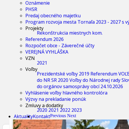
Oznámenie
PHSR
Predaj obecného majetku
Program rozvoja mesta Tornaľa 2023 - 2027 s 
Projekty
Rekonštrukcia miestnych kom.
Referendum 2026
Rozpočet obce - Záverečné účty
VEREJNÁ VYHLÁŠKA
VZN
2021
Voľby
Prezidentské voľby 2019
Referendum
VOĽ
do NR SR 2020
Voľby do Národnej rady Slo
do orgánov samosprávy obcí 24.10.2026
Vyhlásenie voľby hlavného kontrolóra
Výzvy na prekladanie ponúk
Zmluvy a dodatky
2020
2021
2022
2023
Aktuality
Kontakt
Previous
Next