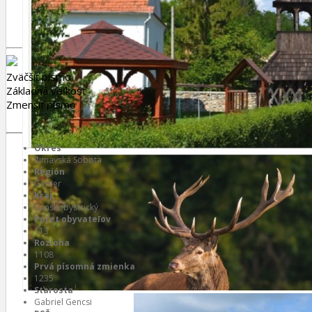
Zväčšiť písmo
Základná veľkosť
Zmenšiť písmo
Okres
Rimavská Sobota
Región
Gemer
Kraj
Banskobystrický
Počet obyvateľov
113
Rozloha
1108
Prvá písomná zmienka
1235
Starosta
Gabriel Gencsi