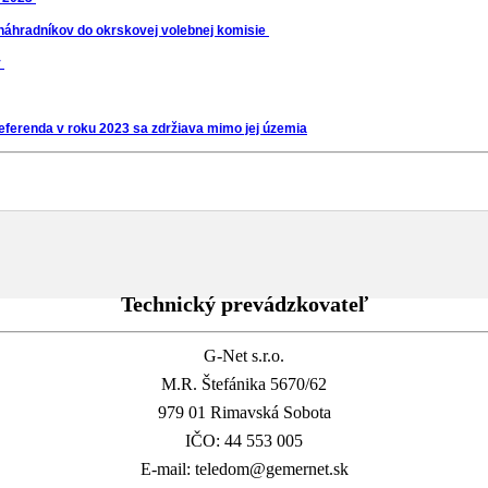
 náhradníkov do okrskovej volebnej komisie
y
referenda v roku 2023 sa zdržiava mimo jej územia
Technický prevádzkovateľ
G-Net s.r.o.
M.R. Štefánika 5670/62
979 01 Rimavská Sobota
IČO: 44 553 005
E-mail: teledom@gemernet.sk