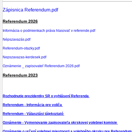
Zápisnica Referendum.pdf
Referendum 2026
Informácia o podmienkach práva hlasovať v referende.pdf
Népszavazás.pdf
Referendum-otazky.pdf
Nepszavazas-kerdesek.pdf
Oznámenie _ zapisovateľ Referendum 2026.pdf
Referendum 2023
Rozhodnutie prezidentky SR o vyhlásení Referenda
Referendum - Informácia pre voliča
Referendum - Választási tájekoztató
Oznámenie - Vymenovanie zapisovateľa okrskovej volebnej komisie
Oznámenie o určení volebnej miestnosti a volebného okrsku pre Referendu