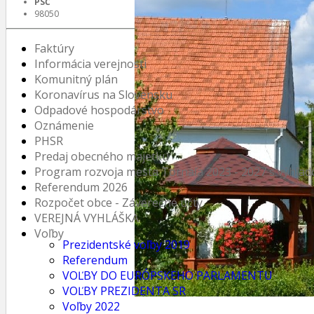
PSČ
98050
Faktúry
Informácia verejnosti
Komunitný plán
Koronavírus na Slovensku
Odpadové hospodárstvo
Oznámenie
PHSR
Predaj obecného majetku
Program rozvoja mesta Tornaľa 2023 - 2027 s výhľa
Referendum 2026
Rozpočet obce - Záverečné účty
VEREJNÁ VYHLÁŠKA
Voľby
Prezidentské voľby 2019
Referendum
VOĽBY DO EURÓPSKEHO PARLAMENTU
VOĽBY PREZIDENTA SR
Voľby 2022