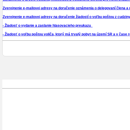
Zverejnenie e-mailovej adresy na doručenie oznámenia o delegovaní člena a
Zverejnenie e-mailovej adresy na doručenie žiadostí o voľbu poštou z cudzin
- Žiadosť o vydanie a zaslanie hlasovacieho preukazu
- Žiadosť o voľbu poštou voliča, ktorý má trvalý pobyt na území SR a v čase 